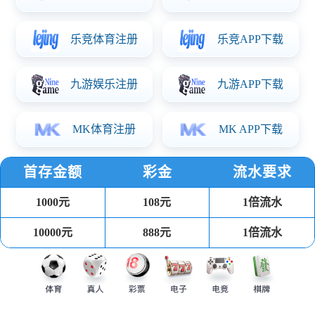
关于我们
爱游戏(ayx)体育官方网站 是面向全球体育爱好者的综合服务平
台，致力于打造一个集数据服务、赛事直播与移动体验于一体的
专业生态系统。团队成员拥有丰富的行业背景，平台以稳定性与