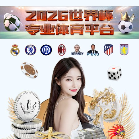
立即注册
爱游戏(ayx)体育官方网站
带
您畅享全球体育盛事
专业平台，数据精准，
高清直播
覆盖热门体育项
目。
聚焦足球、篮球、电竞等赛事，
每日内容实时更
新
。
极速访问
下载APP